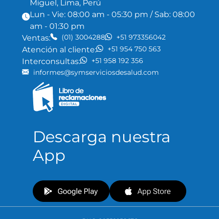
Miguel, Lima, Perú
Lun - Vie: 08:00 am - 05:30 pm / Sab: 08:00
am - 01:30 pm
(01) 3004288
+51 973356042
Ventas:
+51 954 750 563
Atención al cliente:
+51 958 192 356
Interconsultas:
informes@symserviciosdesalud.com
Descarga nuestra
App